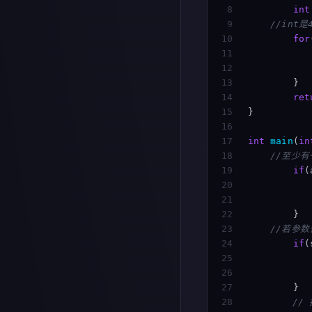
8

int
9

//int
10

for
11

12

13

}
14

ret
15

}
16

17

int
main
(
in
18

//至少
19

if
(
20

21

22

}
23

//若参数
24

if
(
25

26

27

}
28

//