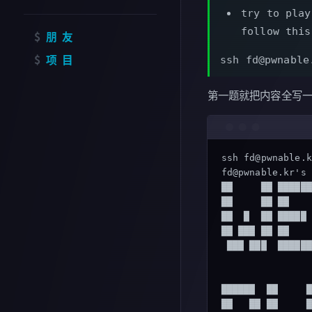
try to play
follow this
朋友
项目
ssh fd@pwnable
第一题就把内容全写
ssh fd@pwnable.k
fd@pwnable.kr's 
██     ██ ██████
██     ██ ██    
██  █  ██ █████ 
██ ███ ██ ██    
 ███ ███  ██████
██████  ██     █
██   ██ ██     █