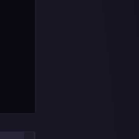
otp
ascii_easy
tiny_easy
dragon
syscall
crypto1
echo2
rsa_calculator
溢出覆写 func思路
格式化字符串漏洞思路