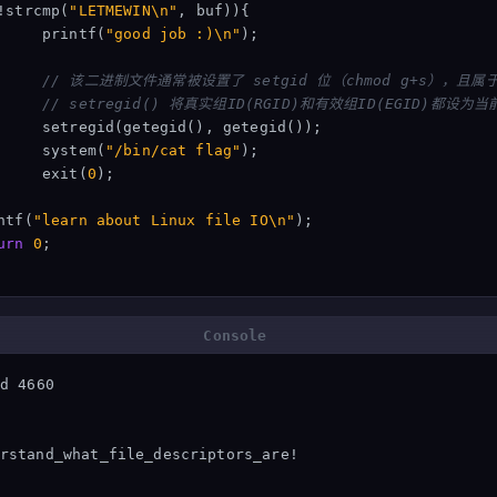
!
strcmp
(
"LETMEWIN
\n
"
,
buf
)){
printf
(
"good job :)
\n
"
);
// 该二进制文件通常被设置了 setgid 位（chmod g+s），且属
// setregid() 将真实组ID(RGID)和有效组ID(EGID)都设为当前
setregid
(
getegid
(),
getegid
());
system
(
"/bin/cat flag"
);
exit
(
0
);
ntf
(
"learn about Linux file IO
\n
"
);
urn
0
;