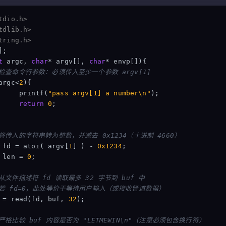
tdio.h>
tdlib.h>
tring.h>
];
t
argc
,
char
*
argv
[],
char
*
envp
[]){
 检查命令行参数：必须传入至少一个参数 argv[1]
argc
<
2
){
printf
(
"pass argv[1] a number
\n
"
);
return
0
;
 将传入的字符串转为整数，并减去 0x1234（十进制 4660）
fd
=
atoi
(
argv
[
1
]
)
-
0x1234
;
len
=
0
;
 从文件描述符 fd 读取最多 32 字节到 buf 中
 若 fd=0，此处等价于等待用户输入（或接收管道数据）
=
read
(
fd
,
buf
,
32
);
 严格比较 buf 内容是否为 "LETMEWIN\n"（注意必须包含换行符）