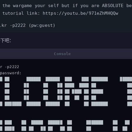
 the wargame your self but if you are ABSOLUTE be
 tutorial link: https://youtu.be/971eZhMHQQw
.kr -p2222 (pw:guest)
一下吧：
r -p2222

password:

█ ██       ██████  ██████  ███    ███ ███████     █████
  ██      ██      ██    ██ ████  ████ ██             ██
  ██      ██      ██    ██ ██ ████ ██ █████          ██
  ██      ██      ██    ██ ██  ██  ██ ██             ██
█ ███████  ██████  ██████  ██      ██ ███████        ██
█ ███    ██  █████  ██████  ██      ███████    ██   ██ 
█ ████   ██ ██   ██ ██   ██ ██      ██         ██  ██  