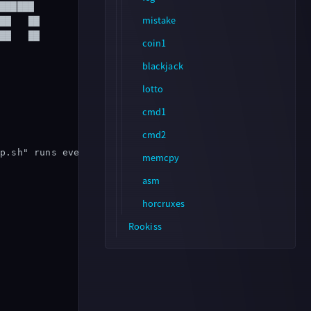
██████

mistake
██   ██

██   ██

coin1
blackjack
lotto
cmd1
cmd2
memcpy
asm
horcruxes
Rookiss
brain fuck
md5 calculator
simple login