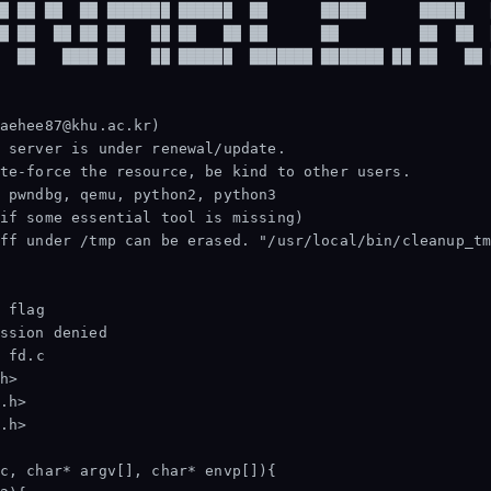
█ ██ ██  ██ ███████ ██████  ██      █████      █████   
█ ██  ██ ██ ██   ██ ██   ██ ██      ██         ██  ██  
  ██   ████ ██   ██ ██████  ███████ ███████ ██ ██   ██ 
aehee87@khu.ac.kr)

 server is under renewal/update.

te-force the resource, be kind to other users.

 pwndbg, qemu, python2, python3

if some essential tool is missing)

 
 
c, char* argv[], char* envp[]){
