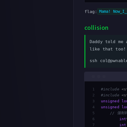
flag:
Mama! Now_I_
collision
Daddy told me 
like that too!
ssh col@pwnabl
1

#include
<s
2

#include
<s
3

unsigned
lo
4

unsigned
lo
5

// 强
6

int
7

int