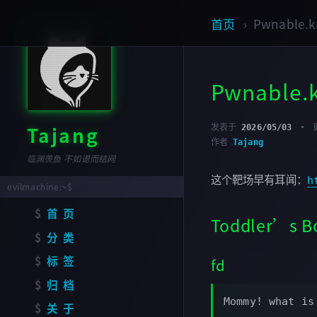
首页
Pwnable.
Pwnable
Tajang
发表于
2026/05/03
作者
Tajang
临渊羡鱼 不如退而结网
这个靶场早有耳闻：
h
首页
Toddler’s Bo
分类
标签
fd
归档
Mommy! what is
关于