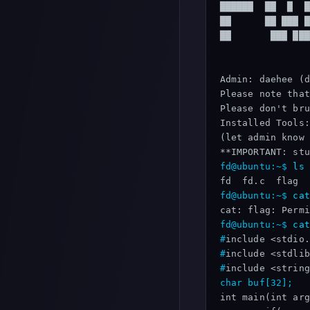
██████  ██  █  █
██      ██ ███ █
██       ███ ███
Admin: daehee (d
Please note that
Please don't bru
Installed Tools:
(let admin know 
fd@ubuntu:~$
ls
fd@ubuntu:~$
cat
fd@ubuntu:~$
cat
#
#
#
char buf[32];
int main(int arg