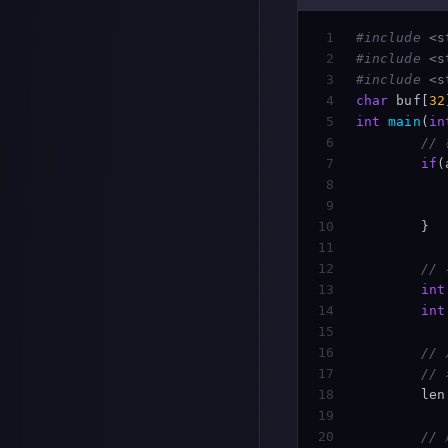
1

#include
<s
2

#include
<s
3

#include
<s
4

char
buf
[
32
5

int
main
(
in
6

//
7

if
(
8

9

10

}
11

12

//
13

int
14

int
15

16

//
17

//
18

len
19

20

//