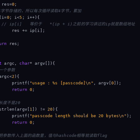
res
=
0
;
是4字节存储的，所以每次循环读取4字节，累加
(
i
=
0
;
i
<
5
;
i
++
){
// ip[i]   等价于   *(ip + i)之前的学习讲过的ip就是数组地址
res
+=
ip
[
i
];
urn
res
;
t
argc
,
char
*
argv
[]){
有一个参数
argc
<
2
){
printf
(
"usage : %s [passcode]
\n
"
,
argv
[
0
]);
return
0
;
长度不是20
strlen
(
argv
[
1
])
!=
20
){
printf
(
"passcode length should be 20 bytes
\n
"
);
return
0
;
 把参数传入上面的函数里，值与hashcode相等就读取flag