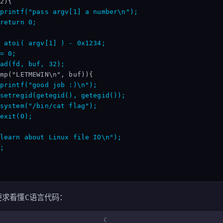
printf("pass argv[1] a number\n");
return 0;
 atoi( argv[1] ) - 0x1234;
= 0;
ad(fd, buf, 32);
printf("good job :)\n");
setregid(getegid(), getegid());
system("/bin/cat flag");
exit(0);
learn about Linux file IO\n");
;
要求看懂C语言代码：