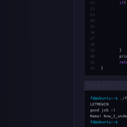
21

if
(
22

23

24

25

26

27

28

29

}
30

pri
31

ret
}
fd@ubuntu:~$
LETMEWIN

good job :)

fd@ubuntu:~$