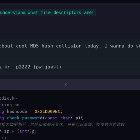
understand_what_file_descriptors_are!
about cool MD5 hash collision today. I wanna do s
e.kr -p2222 (pw:guest)
tdio.h>
tring.h>
ng
hashcode
=
0x21DD09EC
;
ng
check_password
(
const
char
*
p
){
制转换为整型指针，地址和值都没变化，只是告诉系统，按整数方式读取。
*
ip
=
(
int
*
)
p
;
i
;