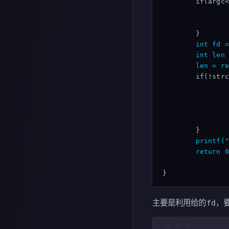
                
                
        int fd =
        int len 
        len = re
                
                
                
                
        printf("
        return 0
主要是利用给的fd，