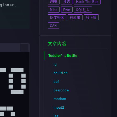
WEB
技巧
Hack The Box
ginner,
Misc
Pwn
SQL注入
反序列化
栈溢出
线上赛
CAN
文章内容
Toddler’s Bottle
fd
███  ██████

collision
    ██    ██

bof
    ██    ██

    ██    ██

passcode
     ██████

random
input2
██████

██   ██

leg