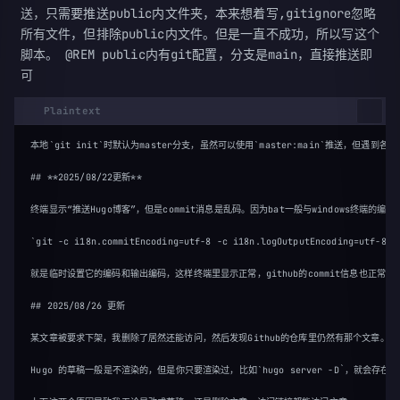
送，只需要推送public内文件夹，本来想着写,gitignore忽略
所有文件，但排除public内文件。但是一直不成功，所以写这个
脚本。 @REM public内有git配置，分支是main，直接推送即
可
本地`git init`时默认为master分支，虽然可以使用`master:main`推送，但遇到各种分
## **2025/08/22更新**

终端显示“推送Hugo博客”，但是commit消息是乱码。因为bat一般与windows终端的编码一
`git -c i18n.commitEncoding=utf-8 -c i18n.logOutputEncoding=utf-8` 

就是临时设置它的编码和输出编码，这样终端里显示正常，github的commit信息也正常。
## 2025/08/26 更新

某文章被要求下架，我删除了居然还能访问，然后发现Github的仓库里仍然有那个文章。然后
Hugo 的草稿一般是不渲染的，但是你只要渲染过，比如`hugo server -D`，就会