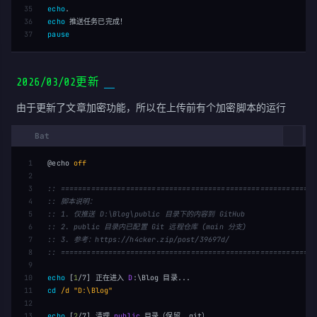
35

echo
36

echo
pause
2026/03/02更新
由于更新了文章加密功能，所以在上传前有个加密脚本的运行
1

@echo 
off
2

3

:: ===========================================================
4

:: 脚本说明：
5

:: 1. 仅推送 D:\Blog\public 目录下的内容到 GitHub
6

:: 2. public 目录内已配置 Git 远程仓库 (main 分支)
7

:: 3. 参考：https://h4cker.zip/post/39697d/
8

:: ===========================================================
9

10

echo
[
1
/7
]
 正在进入 
D
11

cd
/d 
"D:\Blog"
12

13

echo
[
2
/7
]
 清理 
public