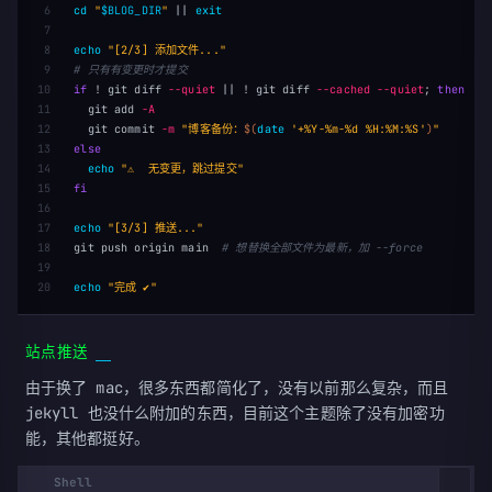
6

cd
"
$BLOG_DIR
"
||
exit

7

8

echo
"[2/3] 添加文件..."
9

# 只有有变更时才提交
10

if
!
 git diff 
--quiet
||
!
 git diff 
--cached
--quiet
;
then

11

git add 
-A
12

  git commit 
-m
"博客备份：
$(
date
'+%Y-%m-%d %H:%M:%S'
)
"
13

else

14

echo
"⚠️  无变更，跳过提交"
15

fi

16

17

echo
"[3/3] 推送..."
18

git push origin main  
# 想替换全部文件为最新，加 --force
19

echo
"完成 ✔"
站点推送
由于换了 mac，很多东西都简化了，没有以前那么复杂，而且
jekyll 也没什么附加的东西，目前这个主题除了没有加密功
能，其他都挺好。