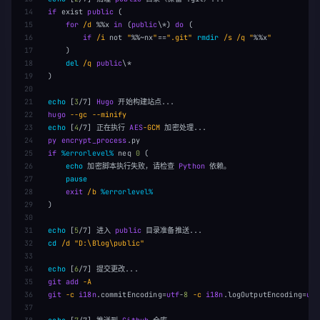
14

if
exist
public
(
15

for
/d 
%%x
in
(
public
\
*)
do
(
16

if
/i 
not
"
%%~nx
"
==
".git"
rmdir
/s /q 
"
%%x
"
17

)
18

del
/q 
public
\
*
19

)
20

21

echo
[
3
/7
]
Hugo
22

hugo
23

echo
[
4
/7
]
 正在执行 
AES
-GCM 
24

py
encrypt_process
25

if
%errorlevel%
neq
0
(
26

echo
 加密脚本执行失败，请检查 
Python
 依赖。

27

pause
28

exit
/b 
%errorlevel%
29

)
30

31

echo
[
5
/7
]
 进入 
public
32

cd
/d 
"D:\Blog\public"
33

34

echo
[
6
/7
]
35

git
add
36

git
-c 
i18n
.commitEncoding
=
utf
-
8
-c 
i18n
.logOutputEncoding
=
utf
37
