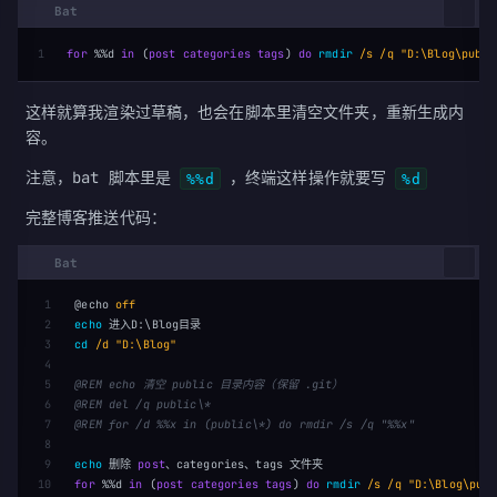
for
%%d
in
(
post
categories
tags
)
do
rmdir
/s /q 
"D:\Blog\publi
这样就算我渲染过草稿，也会在脚本里清空文件夹，重新生成内
容。
注意，bat 脚本里是
，终端这样操作就要写
%%d
%d
完整博客推送代码：
1

@echo 
off
2

echo
3

cd
/d 
"D:\Blog"
4

5

@REM echo 清空 public 目录内容（保留 .git）
6

@REM del /q public\*
7

@REM for /d %%x in (public\*) do rmdir /s /q "%%x"
8

9

echo
 删除 
post
10

for
%%d
in
(
post
categories
tags
)
do
rmdir
/s /q 
"D:\Blog\publ