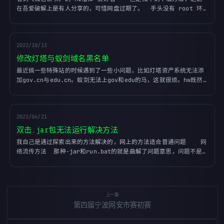
在吾爱破解上是有人分享的，可惜网盘过期了。  手头没有 root 环
境，但是微信读书居然有网页版，甚至不需要登录就可以看书。而且这
个软件无论网页版还是手机版都非常简洁。  算是腾讯系的良心app了 
 r.qq.com 就是微信读书的网页版，F12打开，点击网络标签。点击
2022/10/13
某个字体下载，就能找到一条字体流量，然后下载就行了。  ...
修改灯塔与蚁剑域名黑名单
最近搞一些特殊站的时候遇到了一些小问题，比如灯塔资产系统无法添
加gov.cn与edu.cn。蚁剑无法上gov和edu的马，这就很烦。hw既然
是靶标那就可以打他们。我这里特别说明，我是经过授权的渗透测试行
为，本文仅用于修改工具辅助渗透，不得用于违法行为。  **免责声明
** ：在根据本文改造程序后，造成对您自己或他人任何形式的损失和
2022/04/21
伤害，笔者不承担任何责任。 如您在使用本系统的过程中存在任何
非...
双击.jar包无法运行解决方法
我自己是通过探索出来的方法解决的，网上的方法适合普通问题    网
络流传方法  那种-jar和run.bat的就是曲解了问题意思，问题不是
如何运行，而是如何双击jar包就可以直接运行。  普通小问题就是修
改注册表，将java路径写进去后面加个 %1，如图    网上还有的是修
改javaw.exe\shell\open\command下的值，可是我本地
javaw.exe下面没有项，这里就不再尝...
第四届宁波网安市赛初赛