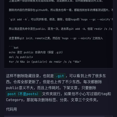
上面这两个原因导致我无论是改成草稿，还是删除文章，访问链接都能访问文章。

删除的内容仍然保存在github中。所以我去仓库一看，都能找到去年的博客测试图片。不过
`git add -A`，可以同步新增、修改、删除，但是hugo的`hugo --gc --minif
所以我这里先命令清空public，清洗一次。进去再git add -A。但是`rmdir /s /q 
这里重新git init、remote之类。然后在`hugo --gc --minify`之前加入

```bat

echo 清空 public 目录内容（保留 .git）

del /q public\*

这样不删除隐藏目录，也就是
，可以看到上传了很多东
.git
西。仓库全部更新了，但是也上传了不少东西。每次都删除
public意义不大，而且上传耗时。下架文章，只要删除
文件夹就行，如果怕不小心写过错的tag和
post（不是posts）
Category，那就每次删除标签、分类、文章三个文件夹。
代码用