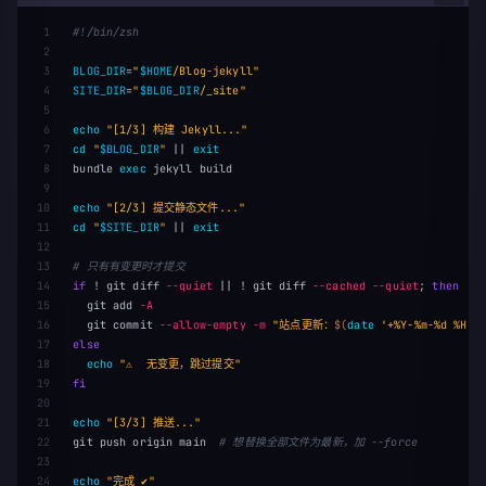
1

#!/bin/zsh
2

3

BLOG_DIR
=
"
$HOME
/Blog-jekyll"
4

SITE_DIR
=
"
$BLOG_DIR
/_site"
5

6

echo
"[1/3] 构建 Jekyll..."
7

cd
"
$BLOG_DIR
"
||
8

bundle 
exec 
jekyll build

9

10

echo
"[2/3] 提交静态文件..."
11

cd
"
$SITE_DIR
"
||
exit
12

13

# 只有有变更时才提交
14

if
!
 git diff 
--quiet
||
!
 git diff 
--cached
--quiet
;
then

15

git add 
-A
16

  git commit 
--allow-empty
-m
"站点更新：
$(
date
'+%Y-%m-%d %H:%
17

else

18

echo
"⚠️  无变更，跳过提交"
19

fi

20

21

echo
"[3/3] 推送..."
22

git push origin main  
# 想替换全部文件为最新，加 --force
23

echo
"完成 ✔"