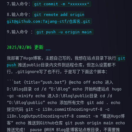
7.输入命令：
git commit -m "xxxxxxx"
8.输入命令：
git remote add origin
git@github.com:Tajang-ctf/仓库名.git
9.输入命令 ：
git push -u origin main
2025/02/06 更新
我部署了Hugo博客，主题自己写的，我想在站点目录下执行
git
推送public目录内文件到远程仓库，但怎么设置都不
push
行，.gitignore写了也不行，于是写了下面这个脚本：
```bat {title=”push.bat”} @echo off echo 进入
D:\Blog目录 cd /d “D:\Blog” echo 开始构建站点 hugo
–gc –minify echo 进入D:\Blog\public目录 cd /d
“D:\Blog\public” echo 添加所有文件 git add . echo
提交代码 git -c i18n.commitEncoding=utf-8 -c
i18n.logOutputEncoding=utf-8 commit -m “推送Hugo博
客” echo 推送到Github仓库 git push origin main echo
推送完成！ pause @REM Blog是博客站点根目录，不需要推