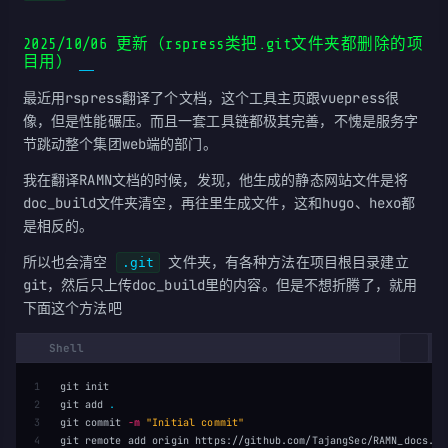
2025/10/06 更新（rspress类把.git文件夹都删除的项
目用）
最近用rspress翻译了个文档，这个工具主页跟vuepress很
像，但是性能碾压。而且一套工具链都极其完善，不愧是服务字
节跳动整个集团web端的部门。
我在翻译RAMN文档的时候，发现，他生成的静态网站文件是将
doc_build文件夹清空，再往里生成文件，这和hugo、hexo都
是相反的。
所以也会清空
文件夹，有各种方法在项目根目录建立
.git
git，然后只上传doc_build里的内容。但是不想折腾了，就用
下面这个方法吧
1

git init

2

git add 
.
3

git commit 
-m
"Initial commit"
4

git remote add origin https://github.com/TajangSec/RAMN_docs.git