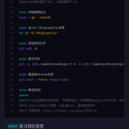
11

@REM bat脚本里写 %%d ，终端里要写 %d
12

13

echo
14

hugo
--gc --minify

15

16

echo
17

cd
/d 
"D:\Blog\public"
18

19

echo
20

git
add
-A

21

22

echo
23

git
-c 
i18n
.commitEncoding
=
utf
-
8
-c 
i18n
.logOutputEncoding
=
utf
24

25

echo
26

git
push
--force 
origin
main
27

28

echo
29

pause
30

@REM Blog是博客站点根目录，不需要推送，只需要推送public内文件夹，本来想
31

@REM public内有git配置，分支是main，直接推送即可
@REM 详情参考：https://h4cker.zip/post/39697d/
是注释的意思
@REM