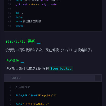
38

echo
[
7
/7
]
 推送到 
Github
39

git
push
--force 
origin
main
40

41

cd
42

echo
43

echo
pause
2026/06/16 更新
没想到中间迭代那么多次，现在都换 jekyll 加换电脑了。
博客备份
博客根目录可以推送到远程的
Blog-backup
1

#!/bin/zsh
2

3

BLOG_DIR
=
"
$HOME
/Blog-jekyll"
4

5

echo
"[1/3] 进入博客..."