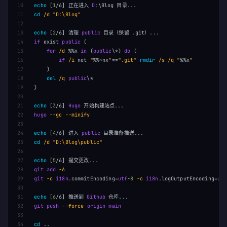
10

echo
[
1
/6
]
 正在进入 
D
11

cd
/d 
"D:\Blog"
12

13

echo
[
2
/6
]
 清理 
public
14

if
exist
public
(
15

for
/d 
%%x
in
(
public
\
*)
do
(
16

if
/i 
not
"
%%~nx
"
==
".git"
rmdir
/s /q 
"
%%x
"
17

)
18

del
/q 
public
\
*
19

)
20

21

echo
[
3
/6
]
Hugo
22

hugo
--gc --minify

23

24

echo
[
4
/6
]
 进入 
public
25

cd
/d 
"D:\Blog\public"
26

27

echo
[
5
/6
]
28

git
add
29

git
-c 
i18n
.commitEncoding
=
utf
-
8
-c 
i18n
.logOutputEncoding
=
utf
30

31

echo
[
6
/6
]
 推送到 
Github
32

git
push
--force 
origin
main
33

34

cd