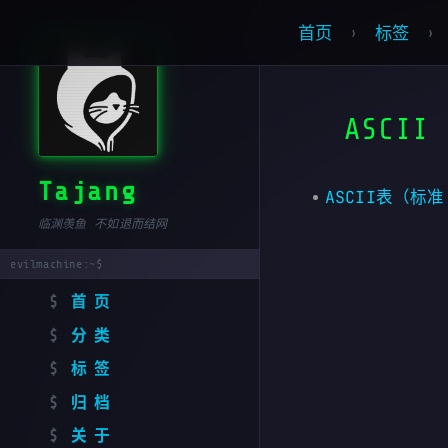
首页
标签
ASCII
Tajang
ASCII表（标准
临渊羡鱼 不如退而结网
首页
分类
标签
归档
关于