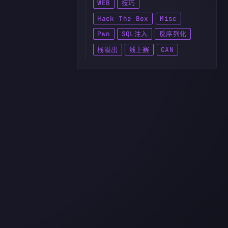
WEB
技巧
Hack The Box
Misc
Pwn
SQL注入
反序列化
栈溢出
线上赛
CAN