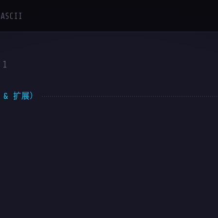
ASCII
1
 & 扩展）