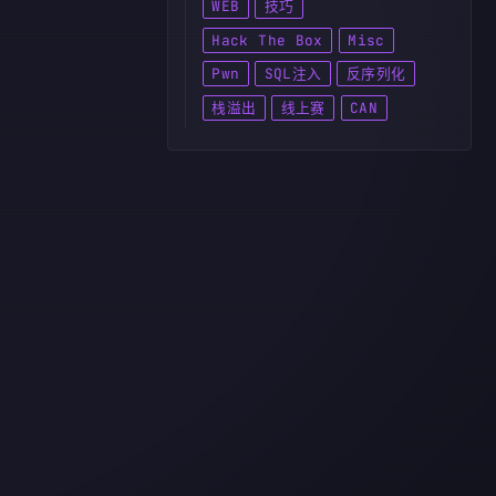
WEB
技巧
Hack The Box
Misc
Pwn
SQL注入
反序列化
栈溢出
线上赛
CAN