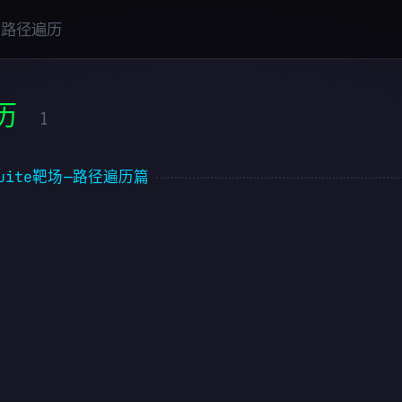
路径遍历
历
1
pSuite靶场—路径遍历篇