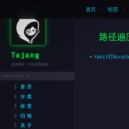
首页
标签
路径遍
Tajang
Yakit打Bur
临渊羡鱼 不如退而结网
首页
分类
标签
归档
关于